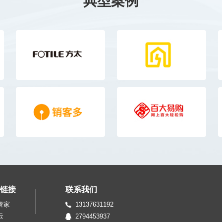
典型案例
链接
联系我们
管家
13137631192
云
2794453937