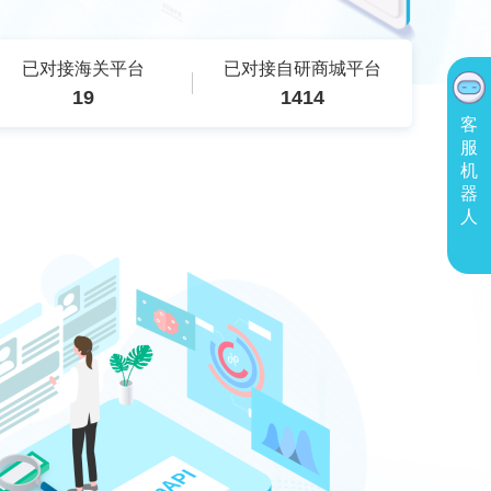
已对接海关平台
已对接自研商城平台
19
1414
客
服
机
器
人