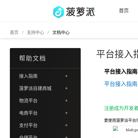
首页
首页
支持中心
文档中心
平台接入
帮助文档
平台接入指南
接入指南
平台接入指南
菠萝派自建商城
物流平台
注册成为开发
电商平台
要使用菠萝派平台
支付平台
仓储平台