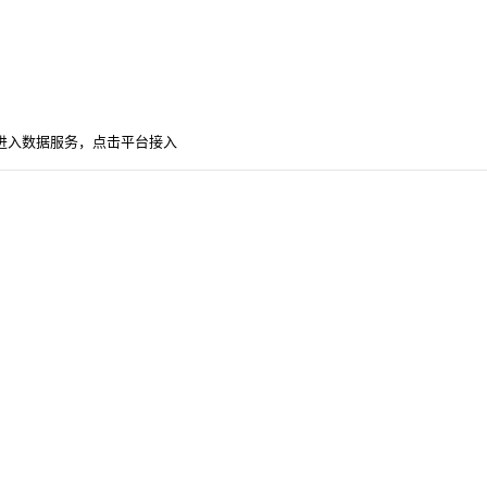
进入数据服务，点击平台接入