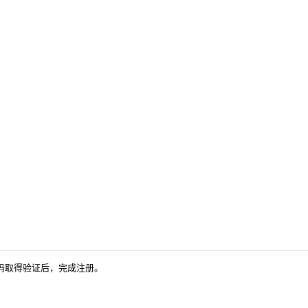
码取得验证后，完成注册。