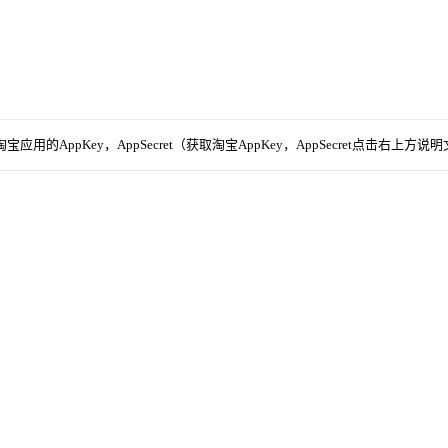
宝应用的AppKey
，
AppSecret（获取淘宝AppKey，AppSecret点