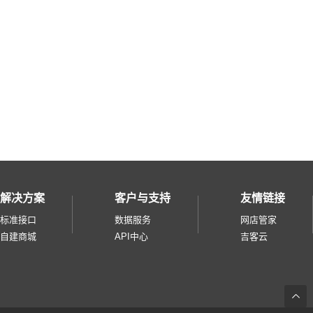
天猫国际直营
微盟微商城
奥买家
快团团
招行掌上生活
小鹅拼拼
云集品
淘宝台湾
微信小商店
解决方案
客户与支持
友情链接
美团零售综合
标准接口
数据服务
网店管家
零售通
自建商城
API中心
吉客云
华润通
得物
度小店pass
返
小芒电商