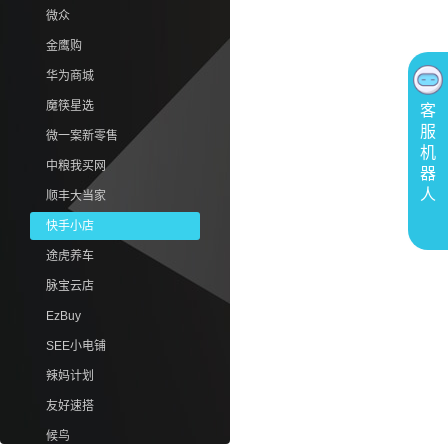
微众
金鹰购
华为商城
魔筷星选
客
服
微一案新零售
机
中粮我买网
器
人
顺丰大当家
快手小店
途虎养车
脉宝云店
EzBuy
SEE小电铺
辣妈计划
友好速搭
候鸟