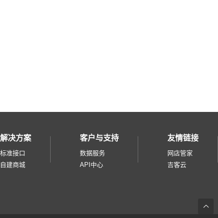
管家WMS
多拉wms
菜鸟保税仓储
京东仓保税仓储
苏宁仓储
云集仓储
自定义仓储
菜鸟中心仓
京东一件代发
京东虎符
解决方案
客户与支持
友情链接
唯妮仓储
标准接口
数据服务
网店管家
自建商城
API中心
吉客云
京东东方网关仓储
黑湖仓储
海关平台
返