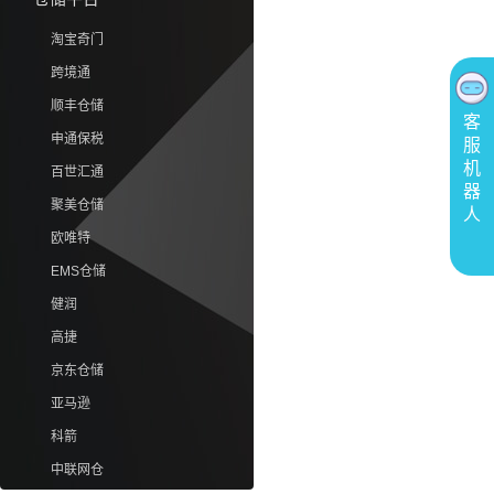
淘宝奇门
跨境通
顺丰仓储
客
申通保税
服
机
百世汇通
器
聚美仓储
人
欧唯特
EMS仓储
健润
高捷
京东仓储
亚马逊
科箭
中联网仓