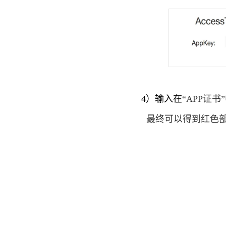
联华鲸选
京东泰国
多点商城
顺联动力
腾讯广告广点通
金牛电商
4）输入在
“APP证
微一案
每日优鲜
最终可以得到红色部分就是
天天工厂
阿里巴巴C2M
店匠
淘宝闪购
启博微分销
执御
农行e管家