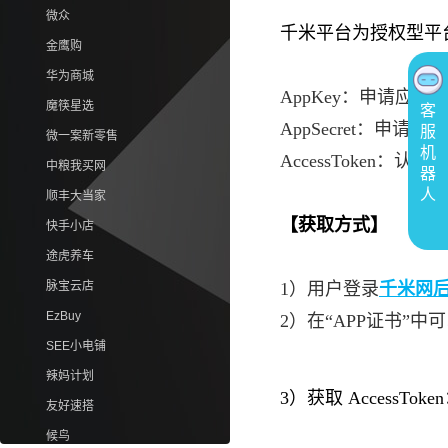
微众
千米平台为授权型平
金鹰购
华为商城
AppKey：申请应用
魔筷星选
客
AppSecret：申请
服
微一案新零售
机
AccessToken：认证用
中粮我买网
器
人
顺丰大当家
【获取方式】
快手小店
途虎养车
脉宝云店
1）用户登录
千米网
EzBuy
2）在“APP证书”中可以
SEE小电铺
辣妈计划
3）获取 AccessTok
友好速搭
候鸟