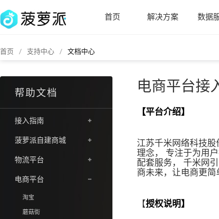
首页
解决方案
数据
首页
支持中心
文档中心
电商平台接
帮助文档
【平台介绍】
接入指南
菠萝派自建商城
江苏千米网络科技股
理念， 专注于为用
物流平台
配套服务， 千米网
商未来，让电商更简
电商平台
淘宝
【
授权说明】
蘑菇街