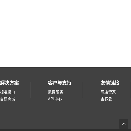
天猫国际直营
微盟微商城
奥买家
快团团
招行掌上生活
小鹅拼拼
云集品
淘宝台湾
微信小商店
解决方案
客户与支持
友情链接
美团零售综合
标准接口
数据服务
网店管家
零售通
自建商城
API中心
吉客云
华润通
得物
度小店pass
返
小芒电商