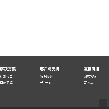
解决方案
客户与支持
友情链接
标准接口
数据服务
网店管家
自建商城
API中心
吉客云
返