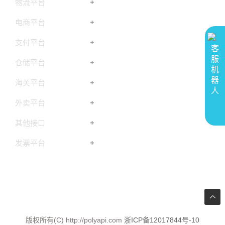
物流平台
电商平台
支付平台
客
服
仓储平台
机
器
海关平台
人
外卖平台
其他接口
发票平台
返
回
版权所有(C) http://polyapi.com
浙ICP备12017844号-10