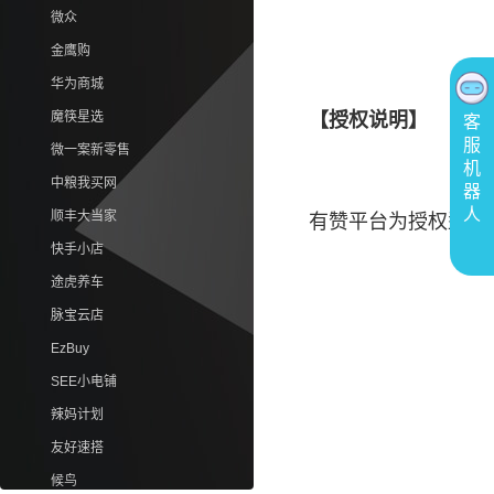
微众
金鹰购
华为商城
魔筷星选
【授权说明】
客
服
微一案新零售
机
中粮我买网
器
人
顺丰大当家
有赞平台为授权型平
快手小店
途虎养车
脉宝云店
EzBuy
SEE小电铺
辣妈计划
友好速搭
候鸟