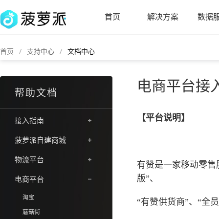
首页
解决方案
数据
首页
支持中心
文档中心
电商平台接
帮助文档
【平台说明】
接入指南
菠萝派自建商城
物流平台
有赞是一家移动零售
版”、
电商平台
淘宝
“有赞供货商”、“全
蘑菇街