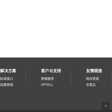
天猫国际直营
微盟微商城
奥买家
快团团
招行掌上生活
小鹅拼拼
云集品
淘宝台湾
微信小商店
解决方案
客户与支持
友情链接
美团零售综合
标准接口
数据服务
网店管家
零售通
自建商城
API中心
吉客云
华润通
得物
度小店pass
返
小芒电商