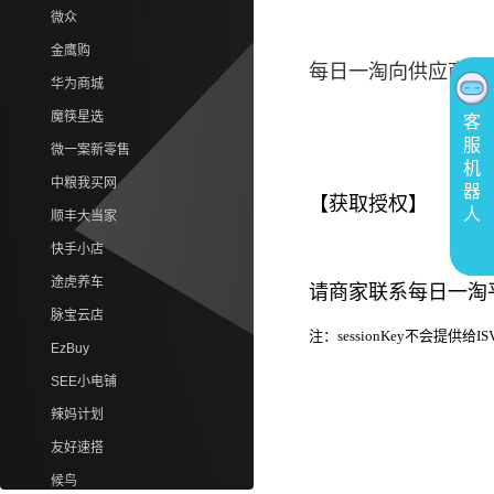
微众
金鹰购
每日一淘向供应商发放的ses
华为商城
魔筷星选
客
服
微一案新零售
机
中粮我买网
器
【获取授权】
人
顺丰大当家
快手小店
途虎养车
请商家联系每日一淘
脉宝云店
注：sessionKey不会提
EzBuy
SEE小电铺
辣妈计划
友好速搭
候鸟