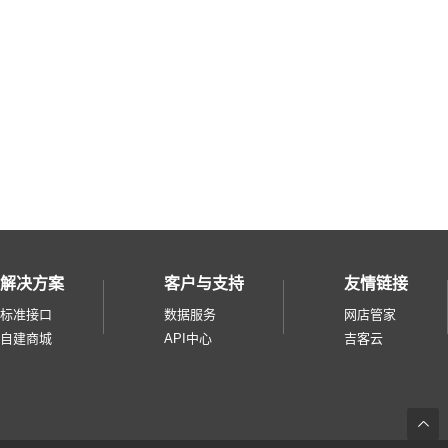
天猫国际直营
微盟微商城
奥买家
快团团
招行掌上生活
小鹅拼拼
云集品
淘宝台湾
微信小商店
解决方案
客户与支持
友情链接
美团零售综合
标准接口
数据服务
网店管家
零售通
自建商城
API中心
吉客云
华润通
得物
度小店pass
返
小芒电商