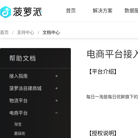
首页
解决方案
数据
首页
支持中心
文档中心
电商平台接入
帮助文档
【平台介绍】
接入指南
菠萝派自建商城
每日一淘是每日优鲜旗下的社
物流平台
电商平台
淘宝
【授权说明】
蘑菇街