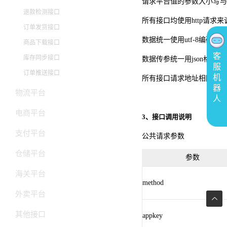
请求平台值的参数大小写与
退款检测接口
所有接口均使用http请求来
订单发货接口
数据统一使用utf-8编码
商品下载接口
客
库存同步接口
数据传参统一用json格式
服
订单推送接口
机
所有接口请求地址相同，仅通
器
物流平台
人
电商平台
3、接口调用说明
支付平台
公共请求参数
仓储平台
参数
海关平台
method
外卖平台
返
其他接口
回
appkey