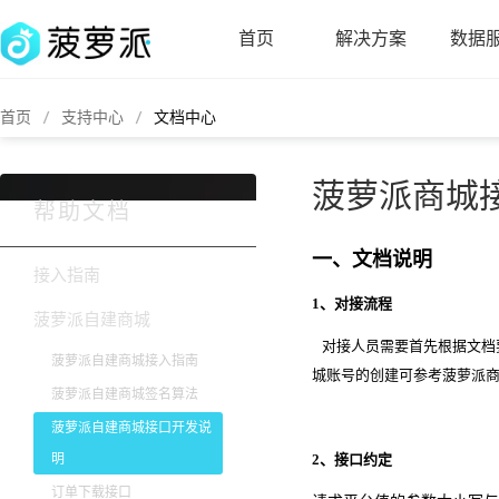
首页
解决方案
数据
首页
支持中心
文档中心
菠萝派商城
帮助文档
一、文档说明
接入指南
1、对接流程
菠萝派自建商城
对接人员需要首先根据文档要
菠萝派自建商城接入指南
城账号的创建可参考菠萝派
菠萝派自建商城签名算法
菠萝派自建商城接口开发说
明
2、接口约定
订单下载接口