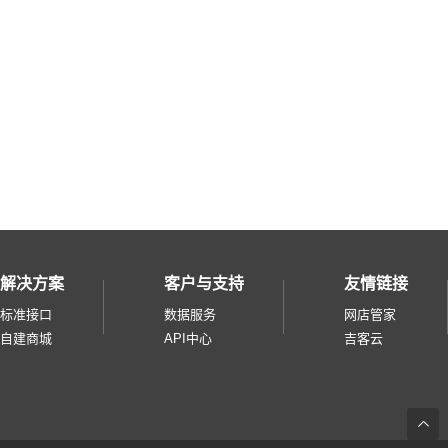
天猫国际直营
微盟微商城
奥买家
快团团
招行掌上生活
小鹅拼拼
云集品
淘宝台湾
微信小商店
解决方案
客户与支持
友情链接
美团零售综合
标准接口
数据服务
网店管家
零售通
自建商城
API中心
吉客云
华润通
得物
度小店pass
返
小芒电商