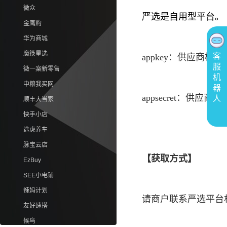
微众
严选是自用型平台。
金鹰购
华为商城
魔筷星选
客
appkey：供应商标识
服
微一案新零售
机
中粮我买网
器
appsecret：供应商
人
顺丰大当家
快手小店
途虎养车
脉宝云店
【
获取方式】
EzBuy
SEE小电铺
辣妈计划
请商户联系严选平台
友好速搭
候鸟