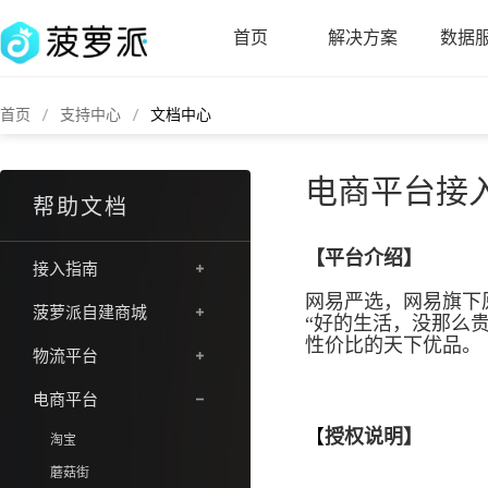
首页
解决方案
数据
首页
支持中心
文档中心
电商平台接入
帮助文档
【平台介绍】
接入指南
网易严选，网易旗下
菠萝派自建商城
“好的生活，没那么
性价比的天下优品。
物流平台
电商平台
【
授权说明】
淘宝
蘑菇街