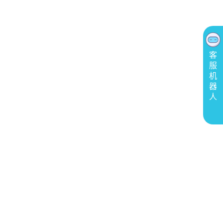
客
服
机
器
人