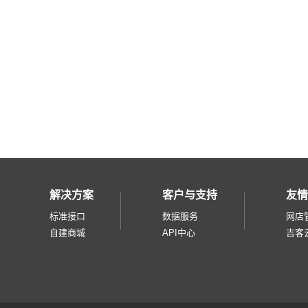
万象
宅急送
圆通国际
韵达加密
CDEK
品骏
GOOD快递
UEQ快递
转运四方快递
华宇海通快递
解决方案
客户与支持
友情
京东阿尔法
标准接口
数据服务
网店
自建商城
API中心
吉客
速卖通物流
中通国际物流
跨越速运
菜鸟