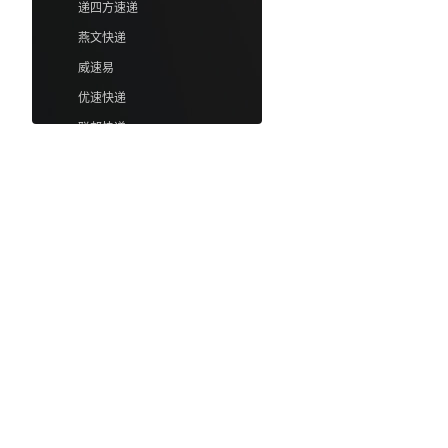
递四方速递
燕文快递
威速易
优速快递
联邦快递
UPS
E56
Wish邮
泛捷国际速递
物流京东
趣物流
顺丰国际俄罗斯
贝海直邮
安能快递
运东西