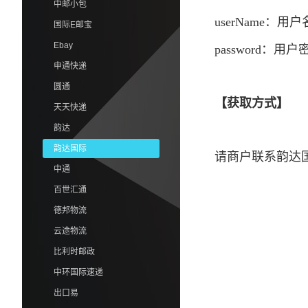
中邮小包
userName：用
国际E邮宝
Ebay
password：用
申通快递
圆通
【
获取方式】
天天快递
韵达
韵达国际
请商户联系韵达
中通
百世汇通
德邦物流
云途物流
比利时邮政
中环国际速递
出口易