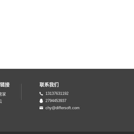
链接
联系我们
13137631192
管家
2794453937
云
chy@differsoft.com