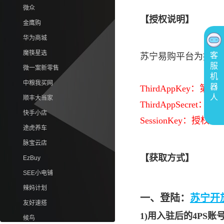
微众
【授权说明】
金鹰购
华为商城
魔筷星选
客
苏宁易购平台为授权
服
微一案新零售
机
中粮我买网
器
ThirdAppKey：第三
人
顺丰大当家
ThirdAppSecret：
快手小店
SessionKey：授权凭
途虎养车
脉宝云店
【获取方式】
EzBuy
SEE小电铺
辣妈计划
一、
登陆
：
苏宁开
友好速搭
1)用入驻后的4PS
候鸟