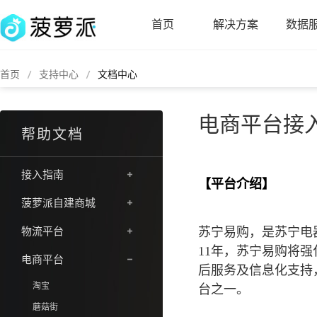
首页
解决方案
数据
首页
支持中心
文档中心
电商平台接
帮助文档
接入指南
【平台介绍】
菠萝派自建商城
物流平台
苏宁易购，是苏宁电
11年，苏宁易购将
电商平台
后服务及信息化支持，
淘宝
台之一。
蘑菇街