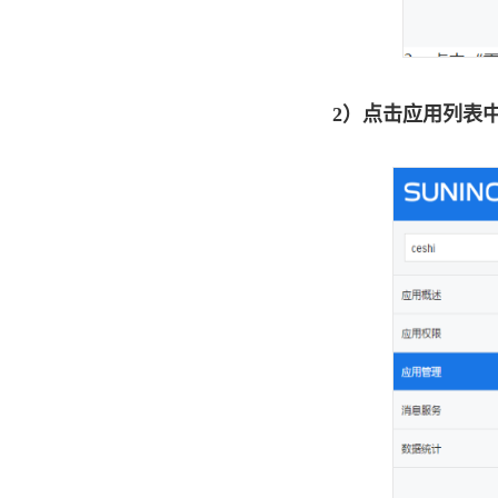
天猫国际直营
微盟微商城
奥买家
2）点击应用列表
快团团
招行掌上生活
小鹅拼拼
云集品
淘宝台湾
微信小商店
美团零售综合
零售通
华润通
得物
度小店pass
小芒电商