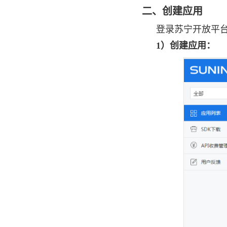
联华鲸选
二、
创建应用
京东泰国
登录苏宁开放平
多点商城
1）创建应用：
顺联动力
腾讯广告广点通
金牛电商
微一案
每日优鲜
天天工厂
阿里巴巴C2M
店匠
淘宝闪购
启博微分销
执御
农行e管家